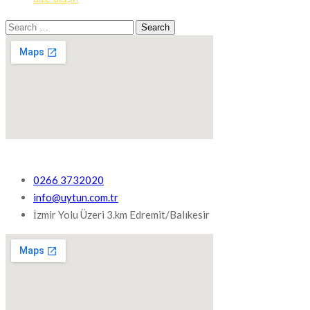
0266 3732020
info@uytun.com.tr
İzmir Yolu Üzeri 3.km Edremit/Balıkesir