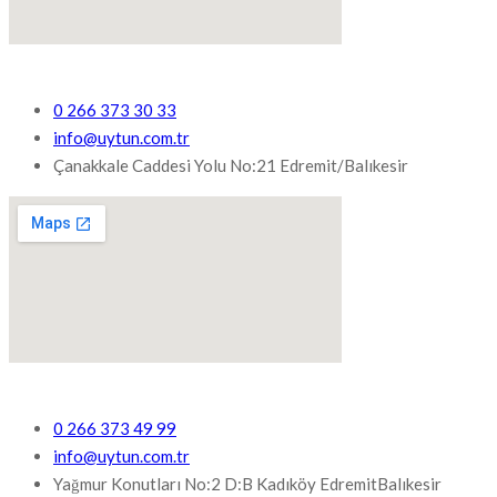
0 266 373 30 33
info@uytun.com.tr
Çanakkale Caddesi Yolu No:21 Edremit/Balıkesir
0 266 373 49 99
info@uytun.com.tr
Yağmur Konutları No:2 D:B Kadıköy EdremitBalıkesir