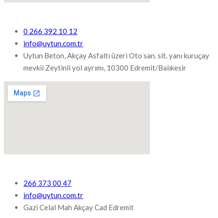
0 266 392 10 12
info@uytun.com.tr
Uytun Beton, Akçay Asfaltı üzeri Oto san. sit. yanı kuruçay
mevkii Zeytinli yol ayrımı, 10300 Edremit/Balıkesir
266 373 00 47
info@uytun.com.tr
Gazi Celal Mah Akçay Cad Edremit