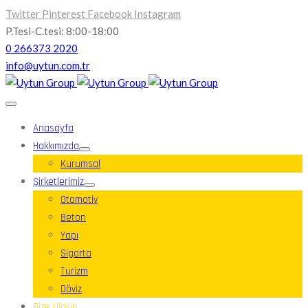
Twitter
Pinterest
Facebook
Instagram
P.Tesi-C.tesi: 8:00-18:00
0 266373 2020
info@uytun.com.tr
Anasayfa
Hakkımızda
Kurumsal
Şirketlerimiz
Otomotiv
Beton
Yapı
Sigorta
Turizm
Döviz
Bize Ulaşın